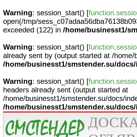
Warning
: session_start() [
function.sessio
open(/tmp/sess_c07adaa56dba76138b093
exceeded (122) in
/home/businesst1/sm
Warning
: session_start() [
function.sessio
already sent by (output started at /home
/home/businesst1/smstender.su/docs/
Warning
: session_start() [
function.sessio
headers already sent (output started at
/home/businesst1/smstender.su/docs/inde
/home/businesst1/smstender.su/docs/
ДОСК