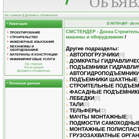
ОБЪЯ
На главную
|
Добавить объявление
Навигация
[СМСТЕНДЕР - Доска Ст
СМСТЕНДЕР - Доска Строител
ПРОЕКТИРОВАНИЕ
машины и оборудование
/
СТРОИТЕЛЬСТВО
ИНЖЕНЕРНЫЕ ИЗЫСКАНИЯ
МЕХАНИЗМЫ И
Другие подразделы:
ОБОРУДОВАНИНЕ
АВТОПОГРУЗЧИКИ
[0]
МАТЕРИАЛЫ И КОНСТРУКЦИИ
ИНЖИНИРИНГОВЫЕ УСЛУГИ
ДОМКРАТЫ ГИДРАВЛИЧЕ
На главную
ПОДЪЕМНИКИ ГИДРАВЛИ
Регистрация
Добавить объявление
АВТОГИДРОПОДЪЕМНИК
ПОДЪЕМНИКИ ШАХТНЫЕ
Полезные данные
СТРОИТЕЛЬНЫЕ ПОДЪЕМ
ФАСАДНЫЕ ПОДЪЕМНИ
ЛЕБЕДКИ
[0]
ТАЛИ
[0]
ТЕЛЬФЕРЫ
[0]
МАЧТЫ МОНТАЖНЫЕ
[0]
ПОДМОСТИ САМОХОДНЫ
МОНТАЖНЫЕ ПОЛИСПАСТ
ГРУЗОЗАХВАТНЫЕ ОРГА