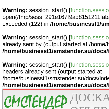
Warning
: session_start() [
function.sessio
open(/tmp/sess_291e167f9ad8151211fab
exceeded (122) in
/home/businesst1/sm
Warning
: session_start() [
function.sessio
already sent by (output started at /home
/home/businesst1/smstender.su/docs/
Warning
: session_start() [
function.sessio
headers already sent (output started at
/home/businesst1/smstender.su/docs/inde
/home/businesst1/smstender.su/docs/
ДОСК