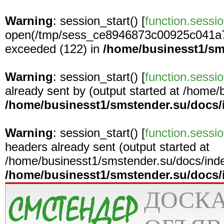
Warning
: session_start() [
function.sessio
open(/tmp/sess_ce8946873c00925c041a7
exceeded (122) in
/home/businesst1/sm
Warning
: session_start() [
function.sessio
already sent by (output started at /home
/home/businesst1/smstender.su/docs/
Warning
: session_start() [
function.sessio
headers already sent (output started at
/home/businesst1/smstender.su/docs/inde
/home/businesst1/smstender.su/docs/
ДОСК