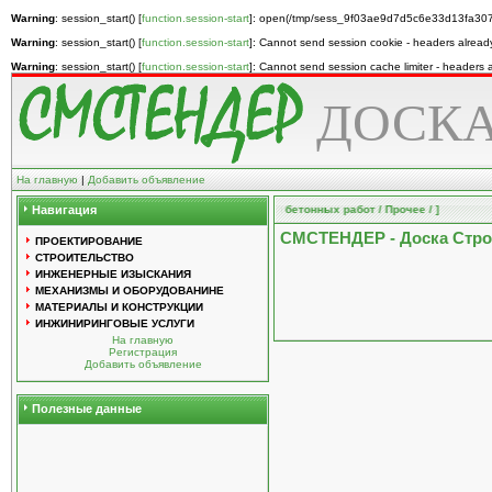
Warning
: session_start() [
function.session-start
]: open(/tmp/sess_9f03ae9d7d5c6e33d13fa307
Warning
: session_start() [
function.session-start
]: Cannot send session cookie - headers alread
Warning
: session_start() [
function.session-start
]: Cannot send session cache limiter - headers
ДОСКА
На главную
|
Добавить объявление
й / Механизмы и оборудование / Техника для бетонных работ / Прочее / ]
Навигация
СМСТЕНДЕР - Доска Стр
ПРОЕКТИРОВАНИЕ
СТРОИТЕЛЬСТВО
ИНЖЕНЕРНЫЕ ИЗЫСКАНИЯ
МЕХАНИЗМЫ И ОБОРУДОВАНИНЕ
МАТЕРИАЛЫ И КОНСТРУКЦИИ
ИНЖИНИРИНГОВЫЕ УСЛУГИ
На главную
Регистрация
Добавить объявление
Полезные данные