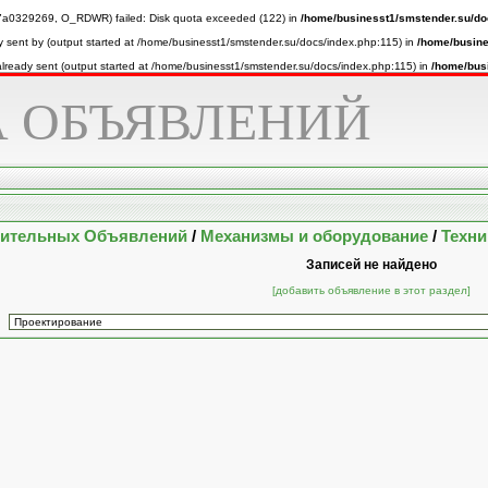
a0329269, O_RDWR) failed: Disk quota exceeded (122) in
/home/businesst1/smstender.su/do
y sent by (output started at /home/businesst1/smstender.su/docs/index.php:115) in
/home/busine
 already sent (output started at /home/businesst1/smstender.su/docs/index.php:115) in
/home/bus
 ОБЪЯВЛЕНИЙ
оительных Объявлений
/
Механизмы и оборудование
/
Техни
Записей не найдено
[добавить объявление в этот раздел]