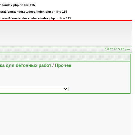
cs/index.php
on line
115
sst1/smstender.su/docs/index.php
on line
115
inesst1/smstender.su/docs/index.php
on line
115
6.8.2026 5:26 pm.
ка для бетонных работ
/
Прочее