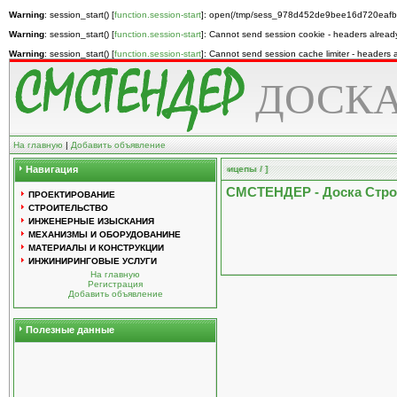
Warning
: session_start() [
function.session-start
]: open(/tmp/sess_978d452de9bee16d720eafb8
Warning
: session_start() [
function.session-start
]: Cannot send session cookie - headers alread
Warning
: session_start() [
function.session-start
]: Cannot send session cache limiter - headers
ДОСКА
На главную
|
Добавить объявление
дование / Автомобильный транспорт и полуприцепы / ]
Навигация
СМСТЕНДЕР - Доска Стр
ПРОЕКТИРОВАНИЕ
СТРОИТЕЛЬСТВО
ИНЖЕНЕРНЫЕ ИЗЫСКАНИЯ
МЕХАНИЗМЫ И ОБОРУДОВАНИНЕ
МАТЕРИАЛЫ И КОНСТРУКЦИИ
ИНЖИНИРИНГОВЫЕ УСЛУГИ
На главную
Регистрация
Добавить объявление
Полезные данные