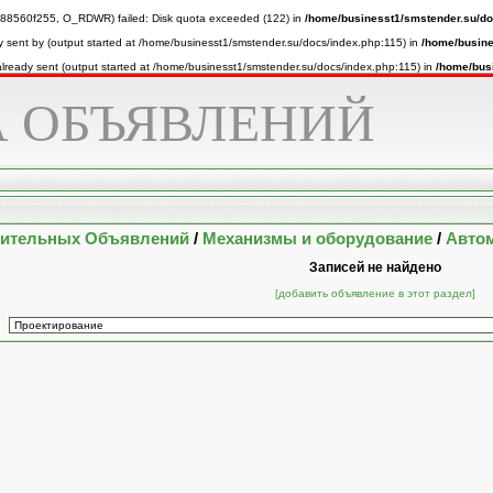
8560f255, O_RDWR) failed: Disk quota exceeded (122) in
/home/businesst1/smstender.su/do
y sent by (output started at /home/businesst1/smstender.su/docs/index.php:115) in
/home/busine
 already sent (output started at /home/businesst1/smstender.su/docs/index.php:115) in
/home/bus
 ОБЪЯВЛЕНИЙ
оительных Объявлений
/
Механизмы и оборудование
/
Автом
Записей не найдено
[добавить объявление в этот раздел]