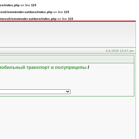
cs/index.php
on line
115
sst1/smstender.su/docs/index.php
on line
115
inesst1/smstender.su/docs/index.php
on line
115
6.8.2026 10:47 am.
обильный транспорт и полуприцепы
/