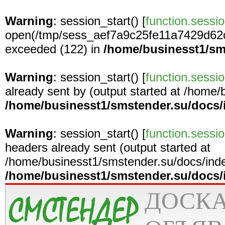
Warning
: session_start() [
function.sessio
open(/tmp/sess_aef7a9c25fe11a7429d62
exceeded (122) in
/home/businesst1/sm
Warning
: session_start() [
function.sessio
already sent by (output started at /home
/home/businesst1/smstender.su/docs/
Warning
: session_start() [
function.sessio
headers already sent (output started at
/home/businesst1/smstender.su/docs/inde
/home/businesst1/smstender.su/docs/
ДОСК