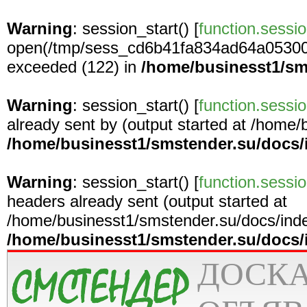
Warning
: session_start() [
function.sessio
open(/tmp/sess_cd6b41fa834ad64a05300
exceeded (122) in
/home/businesst1/sm
Warning
: session_start() [
function.sessio
already sent by (output started at /home
/home/businesst1/smstender.su/docs/
Warning
: session_start() [
function.sessio
headers already sent (output started at
/home/businesst1/smstender.su/docs/inde
/home/businesst1/smstender.su/docs/
ДОСК