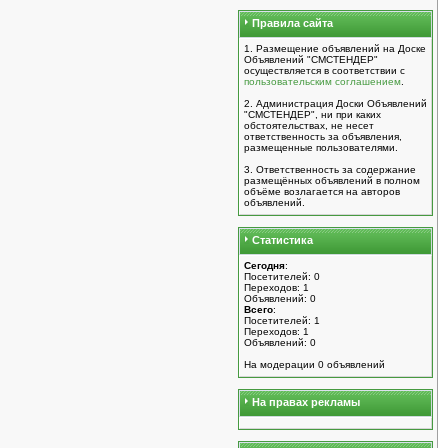
Правила сайта
1. Размещение объявлений на Доске
Объявлений "СМСТЕНДЕР"
осуществляется в соответствии с
пользовательским соглашением
.
2. Администрация Доски Объявлений
"СМСТЕНДЕР", ни при каких
обстоятельствах, не несет
ответственность за объявления,
размещенные пользователями.
3. Ответственность за содержание
размещённых объявлений в полном
объёме возлагается на авторов
объявлений.
Статистика
Сегодня
:
Посетителей: 0
Переходов: 1
Объявлений: 0
Всего
:
Посетителей: 1
Переходов: 1
Объявлений: 0
На модерации 0 объявлений
На правах рекламы