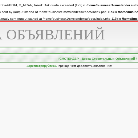
8a4d0c8d, O_RDWR) failed: Disk quota exceeded (122) in
/home/businesst1/smstender.su/d
y sent by (output started at /home/businesst1/smstender.su/docs/index.php:115) in
/home/busine
 already sent (output started at /home/businesst1/smstender.su/docs/index.php:115) in
/home/bus
 ОБЪЯВЛЕНИЙ
[СМСТЕНДЕР - Доска Строительных Объявлений / Прое
Зарегистрируйтесь
, прежде чем добавлять объявления!