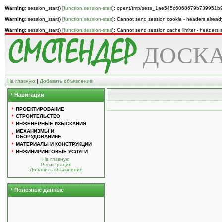
Warning
: session_start() [
function.session-start
]: open(/tmp/sess_1ae545c6068679b739951b9b
Warning
: session_start() [
function.session-start
]: Cannot send session cookie - headers alread
Warning
: session_start() [
function.session-start
]: Cannot send session cache limiter - headers
ДОСКА
На главную
|
Добавить объявление
Навигация
ПРОЕКТИРОВАНИЕ
СТРОИТЕЛЬСТВО
ИНЖЕНЕРНЫЕ ИЗЫСКАНИЯ
МЕХАНИЗМЫ И
ОБОРУДОВАНИНЕ
МАТЕРИАЛЫ И КОНСТРУКЦИИ
ИНЖИНИРИНГОВЫЕ УСЛУГИ
На главную
Регистрация
Добавить объявление
Полезные данные