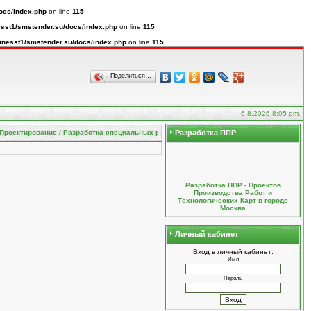
ocs/index.php
on line
115
sst1/smstender.su/docs/index.php
on line
115
inesst1/smstender.su/docs/index.php
on line
115
Поделиться…
6.8.2026 8:05 pm.
ктирование / Разработка специальных разделов проектов / Организация строительства
Разработка ППР
Разработка ППР - Проектов
Производства Работ и
Технологических Карт в городе
Москва
Личный кабинет
Вход в личный кабинет:
Имя
Пароль